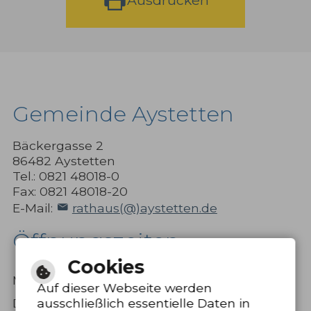
Gemeinde Aystetten
Bäckergasse 2
86482 Aystetten
Tel.: 0821 48018-0
Fax: 0821 48018-20
E-Mail:
rathaus(@)aystetten.de
Öffnungszeiten
Cookies
8.00 bis 12.00
Montag bis Freitag
Uhr
Auf dieser Webseite werden
Donnerstag
15.00 bis 18.00
ausschließlich essentielle Daten in