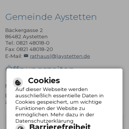
Gemeinde Aystetten
Bäckergasse 2
86482 Aystetten
Tel.: 0821 48018-0
Fax: 0821 48018-20
E-Mail:
rathaus(@)aystetten.de
Öffnungszeiten
Cookies
8.00 bis 12.00
Montag bis Freitag
Uhr
Auf dieser Webseite werden
Donnerstag
15.00 bis 18.00
ausschließlich essentielle Daten in
zusätzlich
Uhr
Cookies gespeichert, um wichtige
Funktionen der Website zu
ermöglichen. Mehr dazu in der
Datenschutzerklärung
Barrierefreie Ansicht
Barrierefreiheit