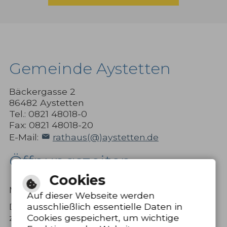
Gemeinde Aystetten
Bäckergasse 2
86482 Aystetten
Tel.: 0821 48018-0
Fax: 0821 48018-20
E-Mail:
rathaus(@)aystetten.de
Öffnungszeiten
Cookies
8.00 bis 12.00
Montag bis Freitag
Uhr
Auf dieser Webseite werden
Donnerstag
15.00 bis 18.00
ausschließlich essentielle Daten in
zusätzlich
Uhr
Cookies gespeichert, um wichtige