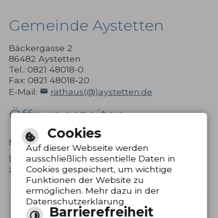
Gemeinde Aystetten
Bäckergasse 2
86482 Aystetten
Tel.: 0821 48018-0
Fax: 0821 48018-20
E-Mail:
rathaus(@)aystetten.de
Öffnungszeiten
Cookies
8.00 bis 12.00
Montag bis Freitag
Uhr
Auf dieser Webseite werden
Donnerstag
15.00 bis 18.00
ausschließlich essentielle Daten in
zusätzlich
Uhr
Cookies gespeichert, um wichtige
Funktionen der Website zu
ermöglichen. Mehr dazu in der
Datenschutzerklärung
Barrierefreie Ansicht
Barrierefreiheit