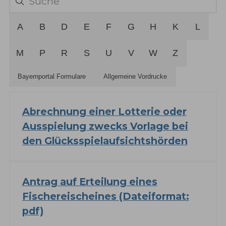
A
B
D
E
F
G
H
K
L
M
P
R
S
U
V
W
Z
Bayernportal Formulare
Allgemeine Vordrucke
Abrechnung einer Lotterie oder
Ausspielung zwecks Vorlage bei
den Glücksspielaufsichtshörden
Antrag auf Erteilung eines
Fischereischeines (Dateiformat:
pdf)